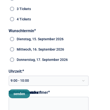
3 Tickets
4 Tickets
*
Wunschtermin
Dienstag, 15. September 2026
Mittwoch, 16. September 2026
Donnerstag, 17. September 2026
*
Uhrzeit:
*
*
*
*
*
*
Unternehmen:
PLZ / Ort
Straße / Hausnummer
Ansprechpartner:
E-Mail
Telefon
Anmerkungen:
senden