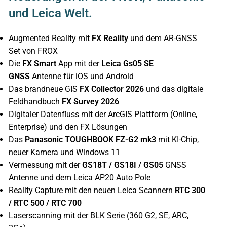
und Leica Welt.
Augmented Reality mit
FX Reality
und dem AR-GNSS
Set von FROX
Die
FX Smart
App mit der
Leica Gs05 SE
GNSS
Antenne für iOS und Android
Das brandneue GIS
FX Collector 2026
und das digitale
Feldhandbuch
FX Survey 2026
Digitaler Datenfluss mit der ArcGIS Plattform (Online,
Enterprise) und den FX Lösungen
Das
Panasonic TOUGHBOOK FZ-G2 mk3
mit KI-Chip,
neuer Kamera und Windows 11
Vermessung mit der
GS18T / GS18I / GS05
GNSS
Antenne und dem Leica AP20 Auto Pole
Reality Capture mit den neuen Leica Scannern
RTC 300
/ RTC 500 / RTC 700
Laserscanning mit der BLK Serie (360 G2, SE, ARC,