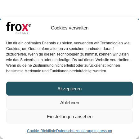
FROX GmbH
Cookies verwalten
Karl-Marx-Straße 32
Um dir ein optimales Erlebnis zu bieten, verwenden wir Technologien wie
44141 Dortmund
Cookies, um Geräteinformationen zu speichern und/oder darauf
zuzugreifen. Wenn du diesen Technologien zustimmst, können wir Daten
wie das Surfverhalten oder eindeutige IDs auf dieser Website verarbeiten.
Vertrieb: +49 (0)231 99 76 04 0
Wenn du deine Zustimmung nicht erteilst oder zurückziehst, können
bestimmte Merkmale und Funktionen beeinträchtigt werden.
vertrieb@frox-it.de
Akzeptieren
Impressum
Datenschutz AGB
Ablehnen
Einstellungen ansehen
Cookie-Richtlinie
Datenschutzerklärung
Impressum