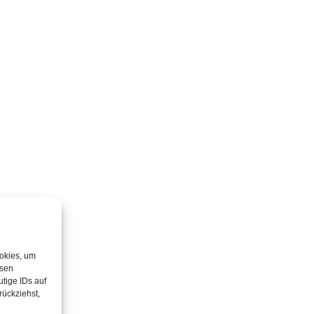
ookies, um
esen
tige IDs auf
rückziehst,