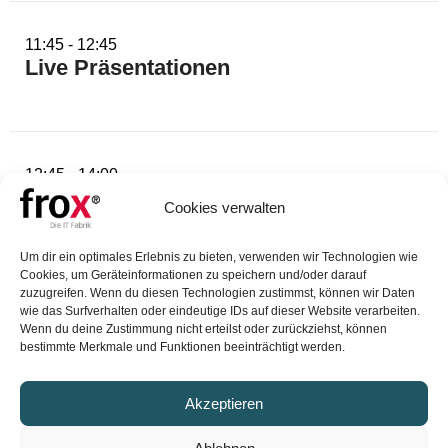
11:45 - 12:45
Live Präsentationen
12:45 - 14:00
Mittagsimbiss und Gespräche
Cookies verwalten
Um dir ein optimales Erlebnis zu bieten, verwenden wir Technologien wie
Cookies, um Geräteinformationen zu speichern und/oder darauf
zuzugreifen. Wenn du diesen Technologien zustimmst, können wir Daten
wie das Surfverhalten oder eindeutige IDs auf dieser Website verarbeiten.
FROX GmbH
Wenn du deine Zustimmung nicht erteilst oder zurückziehst, können
bestimmte Merkmale und Funktionen beeinträchtigt werden.
Karl-Marx-Straße 32
44141 Dortmund
Akzeptieren
Vertrieb: +49 (0)231 99 76 04 0