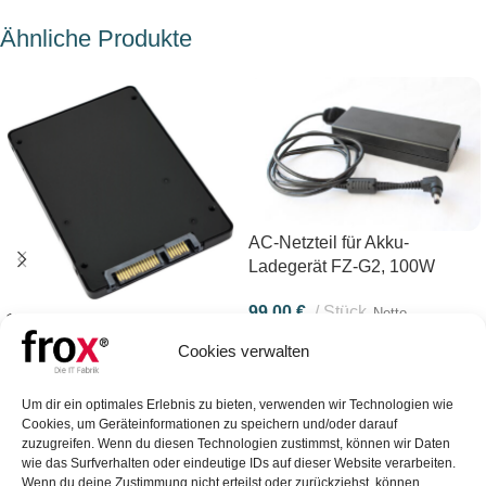
Ähnliche Produkte
AC-Netzteil für Akku-
Ladegerät FZ-G2, 100W
99,00
€
Stück
Netto
1TB SSD Festplatte für FZ-G2
IN DEN WARENKORB
Cookies verwalten
360,00
€
Stück
Netto
IN DEN WARENKORB
Um dir ein optimales Erlebnis zu bieten, verwenden wir Technologien wie
Cookies, um Geräteinformationen zu speichern und/oder darauf
zuzugreifen. Wenn du diesen Technologien zustimmst, können wir Daten
wie das Surfverhalten oder eindeutige IDs auf dieser Website verarbeiten.
FROX GmbH
Wenn du deine Zustimmung nicht erteilst oder zurückziehst, können