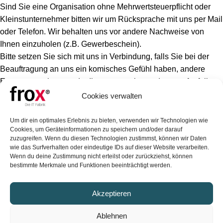
Sind Sie eine Organisation ohne Mehrwertsteuerpflicht oder
Kleinstunternehmer bitten wir um Rücksprache mit uns per Mail
oder Telefon. Wir behalten uns vor andere Nachweise von
Ihnen einzuholen (z.B. Gewerbeschein).
Bitte setzen Sie sich mit uns in Verbindung, falls Sie bei der
Beauftragung an uns ein komisches Gefühl haben, andere
Erwartungen hatten oder Ihnen etwas besonderes aufgefallen
ist (die Erfahrung zeigt, dass man solche Punkte besser am
Cookies verwalten
Telefon löst als schriftlich). Unabhängig von den gesetzlichen
Vorgaben lassen sich viele Punkte regelmäßig einfach regeln.
Um dir ein optimales Erlebnis zu bieten, verwenden wir Technologien wie
Cookies, um Geräteinformationen zu speichern und/oder darauf
Die
Kontaktdaten sind im Impressum
angegeben.
zuzugreifen. Wenn du diesen Technologien zustimmst, können wir Daten
wie das Surfverhalten oder eindeutige IDs auf dieser Website verarbeiten.
FROX GmbH
Wenn du deine Zustimmung nicht erteilst oder zurückziehst, können
bestimmte Merkmale und Funktionen beeinträchtigt werden.
Karl-Marx-Straße 32
44141 Dortmund
Akzeptieren
Vertrieb: +49 (0)231 99 76 04 0
Ablehnen