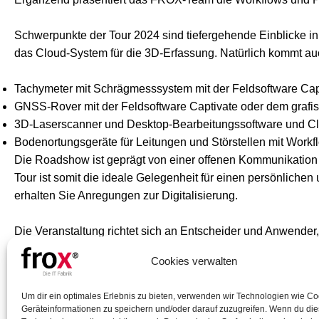
Schwerpunkte der Tour 2024 sind tiefergehende Einblicke in
das Cloud-System für die 3D-Erfassung. Natürlich kommt auc
Tachymeter mit Schrägmesssystem mit der Feldsoftware Cap
GNSS-Rover mit der Feldsoftware Captivate oder dem grafi
3D-Laserscanner und Desktop-Bearbeitungssoftware und C
Bodenortungsgeräte für Leitungen und Störstellen mit Workf
Die Roadshow ist geprägt von einer offenen Kommunikation
Tour ist somit die ideale Gelegenheit für einen persönlich
erhalten Sie Anregungen zur Digitalisierung.
Die Veranstaltung richtet sich an Entscheider und Anwender
an den Hoch- und Tiefbau.
Cookies verwalten
Bei Fragen oder besonderen Wünschen, nehmen Sie bitte dir
Um dir ein optimales Erlebnis zu bieten, verwenden wir Technologien wie C
Geräteinformationen zu speichern und/oder darauf zuzugreifen. Wenn du di