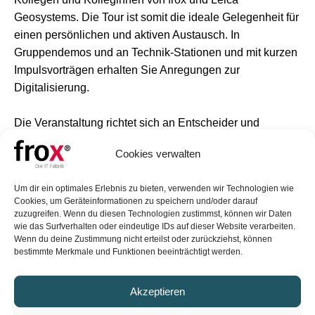
Geosystems. Die Tour ist somit die ideale Gelegenheit für
einen persönlichen und aktiven Austausch. In
Gruppendemos und an Technik-Stationen und mit kurzen
Impulsvorträgen erhalten Sie Anregungen zur
Digitalisierung.
Die Veranstaltung richtet sich an Entscheider und
Anwender, an Technikverliebte und Prozessorientierte, an
Cookies verwalten
hoheitliche Vermesser und Ingenieurvermesser und an
den Hoch- und Tiefbau.
Um dir ein optimales Erlebnis zu bieten, verwenden wir Technologien wie
Cookies, um Geräteinformationen zu speichern und/oder darauf
Bei Fragen oder besonderen Wünschen, nehmen Sie
zuzugreifen. Wenn du diesen Technologien zustimmst, können wir Daten
wie das Surfverhalten oder eindeutige IDs auf dieser Website verarbeiten.
bitte direkt Kontakt mit uns auf.
Wenn du deine Zustimmung nicht erteilst oder zurückziehst, können
bestimmte Merkmale und Funktionen beeinträchtigt werden.
Über das folgende Formular melden Sie sich kostenfrei
an.
Akzeptieren