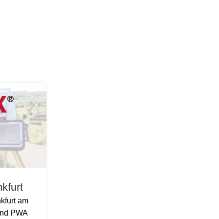
kfurt
nkfurt am
 und PWA