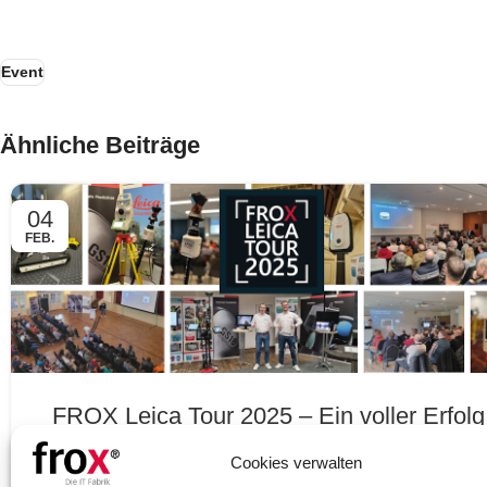
Event
Ähnliche Beiträge
04
FEB.
FROX Leica Tour 2025 – Ein voller Erfolg
Vom 20. bis 30. Januar waren wir mit der FROX Leica To
Cookies verwalten
wieder in der Region West unterwegs. An acht Standorte