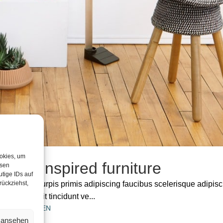
ookies, um
nese-inspired furniture
esen
tige IDs auf
 vestibulum turpis primis adipiscing faucibus scelerisque adipisc
rückziehst,
aculis mi velit tincidunt ve...
WEITERLESEN
n ansehen