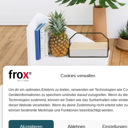
Cookies verwalten
Um dir ein optimales Erlebnis zu bieten, verwenden wir Technologien wie C
Minimalist Japa
Geräteinformationen zu speichern und/oder darauf zuzugreifen. Wenn du di
Technologien zustimmst, können wir Daten wie das Surfverhalten oder eindeu
A taciti cras scelerisque scelerisque gravida natoque nulla
dieser Website verarbeiten. Wenn du deine Zustimmung nicht erteilst oder zu
können bestimmte Merkmale und Funktionen beeinträchtigt werden.
pretium. Et i
Akzeptieren
Ablehnen
Einstellunge