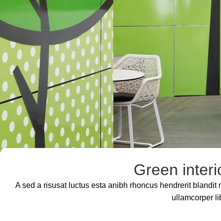
Green interi
A sed a risusat luctus esta anibh rhoncus hendrerit blandit
ullamcorper li