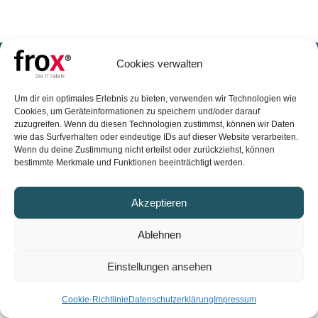
FROX GmbH
Cookies verwalten
Karl-Marx-Straße 32
Um dir ein optimales Erlebnis zu bieten, verwenden wir Technologien wie
44141 Dortmund
Cookies, um Geräteinformationen zu speichern und/oder darauf
zuzugreifen. Wenn du diesen Technologien zustimmst, können wir Daten
wie das Surfverhalten oder eindeutige IDs auf dieser Website verarbeiten.
Vertrieb: +49 (0)231 99 76 04 0
Wenn du deine Zustimmung nicht erteilst oder zurückziehst, können
bestimmte Merkmale und Funktionen beeinträchtigt werden.
vertrieb@frox-it.de
Akzeptieren
Impressum
Datenschutz AGB
Ablehnen
Einstellungen ansehen
Cookie-Richtlinie
Datenschutzerklärung
Impressum