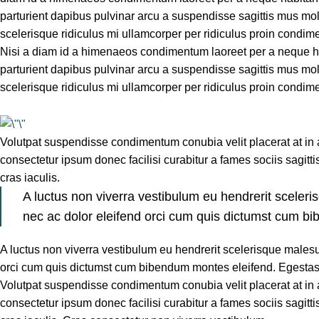
parturient dapibus pulvinar arcu a suspendisse sagittis mus mol
scelerisque ridiculus mi ullamcorper per ridiculus proin condim
Nisi a diam id a himenaeos condimentum laoreet per a neque habita
parturient dapibus pulvinar arcu a suspendisse sagittis mus mol
scelerisque ridiculus mi ullamcorper per ridiculus proin condim
Volutpat suspendisse condimentum conubia velit placerat at i
consectetur ipsum donec facilisi curabitur a fames sociis sagitt
cras iaculis.
A luctus non viverra vestibulum eu hendrerit sceler
nec ac dolor eleifend orci cum quis dictumst cum b
A luctus non viverra vestibulum eu hendrerit scelerisque males
orci cum quis dictumst cum bibendum montes eleifend. Egest
Volutpat suspendisse condimentum conubia velit placerat at i
consectetur ipsum donec facilisi curabitur a fames sociis sagitt