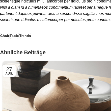
scelerisque ridiculus mi ullamcorper per ridiculus proin condim
Nisi a diam id a himenaeos condimentum laoreet per a neque habita
parturient dapibus pulvinar arcu a suspendisse sagittis mus mol
scelerisque ridiculus mi ullamcorper per ridiculus proin condime
Chair
Table
Trends
Ähnliche Beiträge
27
AUG.