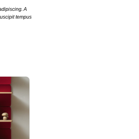
adipiscing. A
suscipit tempus
26
AUG.