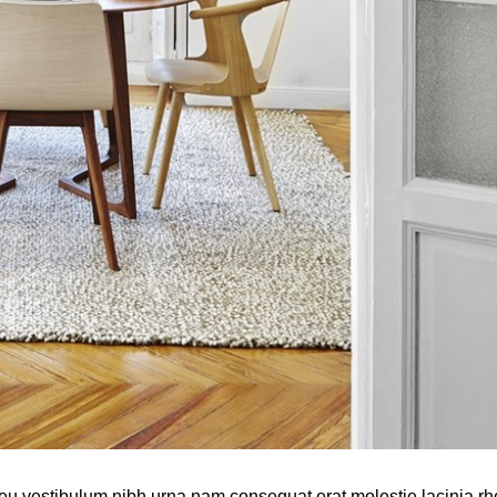
deu vestibulum nibh urna nam consequat erat molestie lacinia rh