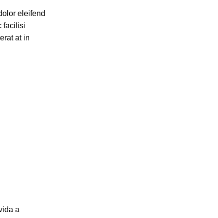
dolor eleifend
acilisi
rat at in
vida a