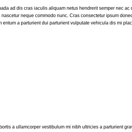
uada ad dis cras iaculis aliquam netus hendrerit semper nec ac 
 nascetur neque commodo nunc. Cras consectetur ipsum donec f
ntum a parturient dui parturient vulputate vehicula dis mi place
ortis a ullamcorper vestibulum mi nibh ultricies a parturient gra