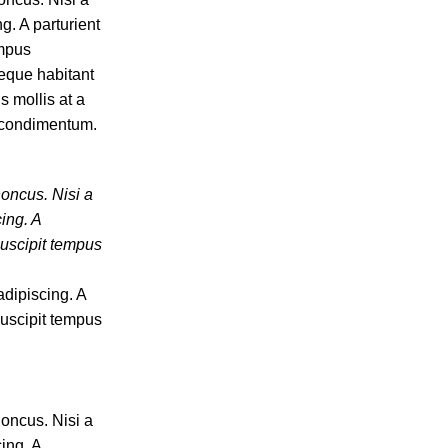
g. A parturient
empus
neque habitant
s mollis at a
n condimentum.
honcus. Nisi a
ing. A
suscipit tempus
adipiscing. A
suscipit tempus
honcus. Nisi a
ing. A