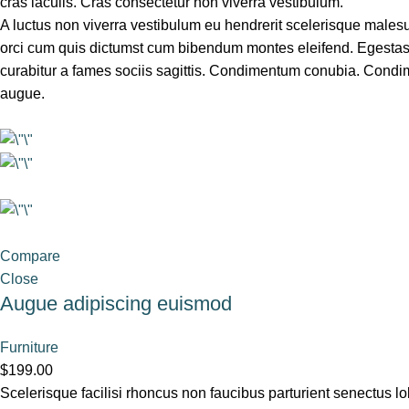
cras iaculis. Cras consectetur non viverra vestibulum.
A luctus non viverra vestibulum eu hendrerit scelerisque males
orci cum quis dictumst cum bibendum montes eleifend. Egestas
curabitur a fames sociis sagittis. Condimentum conubia. Condim e
augue.
Compare
Close
Augue adipiscing euismod
Furniture
$199.00
Scelerisque facilisi rhoncus non faucibus parturient senectus lob