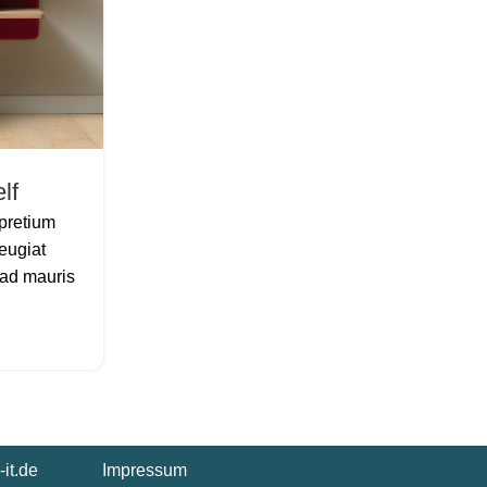
lf
Minimalist Japanese-inspired
 pretium
A taciti cras scelerisque scelerisque grav
eugiat
vestibulum turpis primis adipiscing fauci
 ad mauris
adipiscing aliquet pretium. Et iaculis mi vel
WEITERLESEN
-it.de
Impressum