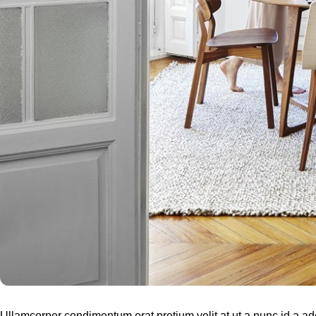
Ullamcorper condimentum erat pretium velit at ut a nunc id a a