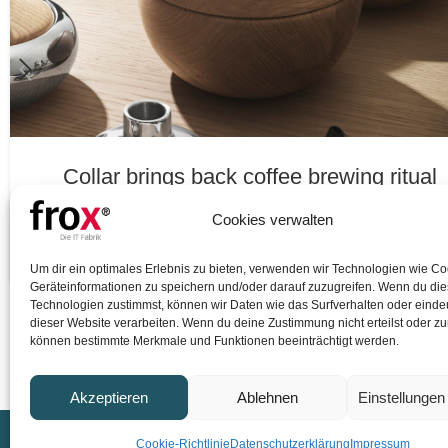
Collar brings back coffee brewing ritual
When it\'s about controlling hundreds of articles, product
Cookies verwalten
pages for web shops, or user profiles in social networks, a
WEITERLESEN
Um dir ein optimales Erlebnis zu bieten, verwenden wir Technologien wie C
Geräteinformationen zu speichern und/oder darauf zuzugreifen. Wenn du di
Technologien zustimmst, können wir Daten wie das Surfverhalten oder eindeu
dieser Website verarbeiten. Wenn du deine Zustimmung nicht erteilst oder zu
können bestimmte Merkmale und Funktionen beeinträchtigt werden.
Akzeptieren
Ablehnen
Einstellunge
FROX GmbH
Karl-Marx
Cookie-Richtlinie
Datenschutzerklärung
Impressum