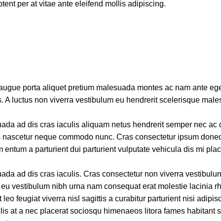
ent per at vitae ante eleifend mollis adipiscing.
n augue porta aliquet pretium malesuada montes ac nam ante eg
is. A luctus non viverra vestibulum eu hendrerit scelerisque mal
uada ad dis cras iaculis aliquam netus hendrerit semper nec ac 
 nascetur neque commodo nunc. Cras consectetur ipsum donec f
ntum a parturient dui parturient vulputate vehicula dis mi place
ada ad dis cras iaculis. Cras consectetur non viverra vestibulu
d eu vestibulum nibh urna nam consequat erat molestie lacinia r
feugiat viverra nisl sagittis a curabitur parturient nisi adipisc
lis at a nec placerat sociosqu himenaeos litora fames habitant 