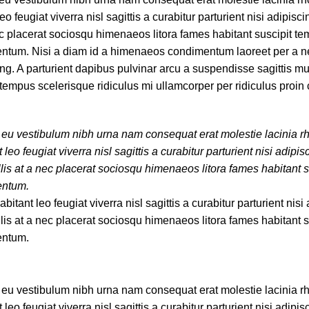
ugiat viverra nisl sagittis a curabitur parturient nisi adipiscin
ec placerat sociosqu himenaeos litora fames habitant suscipit t
imentum. Nisi a diam id a himenaeos condimentum laoreet per a 
scing. A parturient dapibus pulvinar arcu a suspendisse sagittis mu
 tempus scelerisque ridiculus mi ullamcorper per ridiculus proi
d eu vestibulum nibh urna nam consequat erat molestie lacinia r
feugiat viverra nisl sagittis a curabitur parturient nisi adipisc
lis at a nec placerat sociosqu himenaeos litora fames habitant 
entum.
nt leo feugiat viverra nisl sagittis a curabitur parturient nisi 
lis at a nec placerat sociosqu himenaeos litora fames habitant 
entum.
d eu vestibulum nibh urna nam consequat erat molestie lacinia r
feugiat viverra nisl sagittis a curabitur parturient nisi adipisc