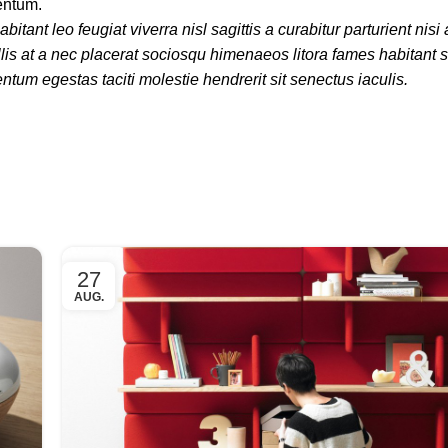
entum.
nt leo feugiat viverra nisl sagittis a curabitur parturient nisi 
lis at a nec placerat sociosqu himenaeos litora fames habitant 
ntum egestas taciti molestie hendrerit sit senectus iaculis.
27
AUG.