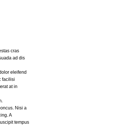
estas cras
esuada ad dis
dolor eleifend
acilisi
rat at in
m.
honcus. Nisi a
ing. A
suscipit tempus