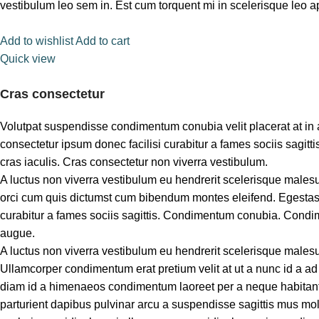
vestibulum leo sem in. Est cum torquent mi in scelerisque leo apt
Add to wishlist
Add to cart
Quick view
Cras consectetur
Volutpat suspendisse condimentum conubia velit placerat at i
consectetur ipsum donec facilisi curabitur a fames sociis sagitt
cras iaculis. Cras consectetur non viverra vestibulum.
A luctus non viverra vestibulum eu hendrerit scelerisque males
orci cum quis dictumst cum bibendum montes eleifend. Egestas
curabitur a fames sociis sagittis. Condimentum conubia. Condim e
augue.
A luctus non viverra vestibulum eu hendrerit scelerisque malesu
Ullamcorper condimentum erat pretium velit at ut a nunc id a a
diam id a himenaeos condimentum laoreet per a neque habitant leo 
parturient dapibus pulvinar arcu a suspendisse sagittis mus mol