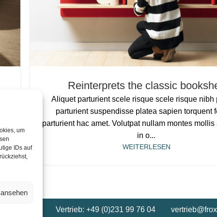
Reinterprets the classic bookshe
Aliquet parturient scele risque scele risque nibh
ll
parturient suspendisse platea sapien torquent f
parturient hac amet. Volutpat nullam montes mollis
ookies, um
in o...
esen
WEITERLESEN
tige IDs auf
rückziehst,
n ansehen
-Straße 32
Vertrieb: +49 (0)231 99 76 04
vertrieb@frox