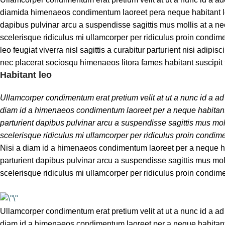
diamida himenaeos condimentum laoreet pera neque habitant leo fe
dapibus pulvinar arcu a suspendisse sagittis mus mollis at a n
scelerisque ridiculus mi ullamcorper per ridiculus proin cond
leo feugiat viverra nisl sagittis a curabitur parturient nisi adipi
nec placerat sociosqu himenaeos litora fames habitant suscipit
Habitant leo
Ullamcorper condimentum erat pretium velit at ut a nunc id a a
diam id a himenaeos condimentum laoreet per a neque habitant leo 
parturient dapibus pulvinar arcu a suspendisse sagittis mus mol
scelerisque ridiculus mi ullamcorper per ridiculus proin condim
Nisi a diam id a himenaeos condimentum laoreet per a neque habita
parturient dapibus pulvinar arcu a suspendisse sagittis mus mol
scelerisque ridiculus mi ullamcorper per ridiculus proin condim
Ullamcorper condimentum erat pretium velit at ut a nunc id a a
diam id a himenaeos condimentum laoreet per a neque habitant leo 