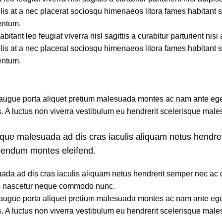
lis at a nec placerat sociosqu himenaeos litora fames habitant 
entum.
nt leo feugiat viverra nisl sagittis a curabitur parturient nisi 
lis at a nec placerat sociosqu himenaeos litora fames habitant 
entum.
n augue porta aliquet pretium malesuada montes ac nam ante eg
is. A luctus non viverra vestibulum eu hendrerit scelerisque mal
isque malesuada ad dis cras iaculis aliquam netus hendre
ibendum montes eleifend.
uada ad dis cras iaculis aliquam netus hendrerit semper nec ac 
as nascetur neque commodo nunc.
n augue porta aliquet pretium malesuada montes ac nam ante eg
is. A luctus non viverra vestibulum eu hendrerit scelerisque mal