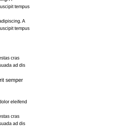
suscipit tempus
adipiscing. A
suscipit tempus
estas cras
esuada ad dis
rit semper
dolor eleifend
estas cras
esuada ad dis