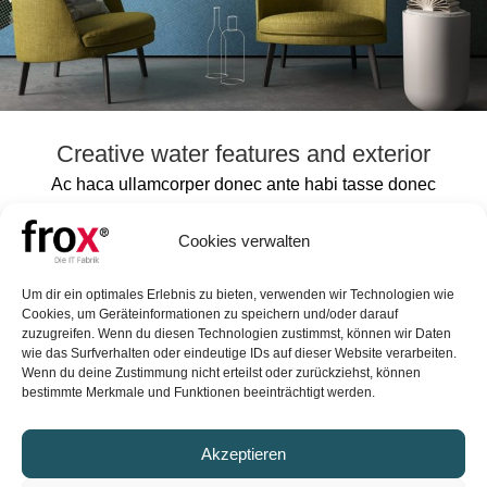
Creative water features and exterior
Ac haca ullamcorper donec ante habi tasse donec
imperdiet eturpis varius per a augue magna hac. Nec
hac et vestibulum duis a tincidunt per a aptent interdum
Cookies verwalten
purus feugiat a id a...
WEITERLESEN
Um dir ein optimales Erlebnis zu bieten, verwenden wir Technologien wie
Cookies, um Geräteinformationen zu speichern und/oder darauf
zuzugreifen. Wenn du diesen Technologien zustimmst, können wir Daten
wie das Surfverhalten oder eindeutige IDs auf dieser Website verarbeiten.
FROX GmbH
Wenn du deine Zustimmung nicht erteilst oder zurückziehst, können
bestimmte Merkmale und Funktionen beeinträchtigt werden.
Karl-Marx-Straße 32
44141 Dortmund
Akzeptieren
Vertrieb: +49 (0)231 99 76 04 0