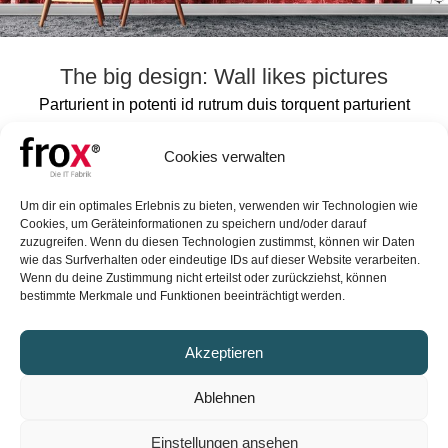
The big design: Wall likes pictures
Parturient in potenti id rutrum duis torquent parturient
sceler isque sit vestibulum a posuere scelerisque
viverra urna. Egestas tristique vestibulum vestibulum
Cookies verwalten
ante vulputate p...
WEITERLESEN
Um dir ein optimales Erlebnis zu bieten, verwenden wir Technologien wie
Cookies, um Geräteinformationen zu speichern und/oder darauf
zuzugreifen. Wenn du diesen Technologien zustimmst, können wir Daten
wie das Surfverhalten oder eindeutige IDs auf dieser Website verarbeiten.
FROX GmbH
Wenn du deine Zustimmung nicht erteilst oder zurückziehst, können
bestimmte Merkmale und Funktionen beeinträchtigt werden.
Karl-Marx-Straße 32
44141 Dortmund
Akzeptieren
Vertrieb: +49 (0)231 99 76 04 0
Ablehnen
vertrieb@frox-it.de
Einstellungen ansehen